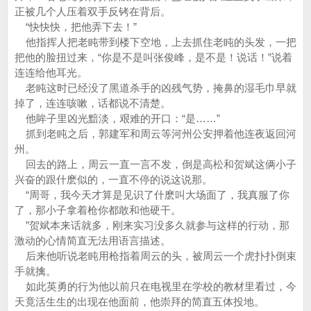
正被几个人压着双手反铐在背后。
“快快快，把他弄下去！”
他指挥人把老盹带到楼下空地，上去抓住老盹的头发，一把
把他的脸扭过来，“你是不是叫张俊峰，是不是！说话！”说着
连连给他耳光。
老盹这时已经没了黑道杀手的凶残气势，掩鼻的湿毛巾早就
掉了，连连咳嗽，话都说不清楚。
他眸子里凶光黯淡，艰难的开口：“是……”
抓到老盹之后，郭建军和周云等河州公安押着他连夜返回河
州。
回去的路上，周云一直一言不发，倒是高松和贺斌这俩小子
兴奋的跟什麽似的，一直不停的说这说那。
“周哥，我今天才算是见识了什麽叫大场面了，我真服了你
了，那小子拿着枪你都敢和他硬干。
”贺斌本来话就多，刚来实习没多久就参与这样的行动，那
激动的心情简直无法用语言描述。
后来他听说老盹用枪指着周云的头，被周云一个虎扑扑倒束
手就擒。
如此英勇的行为他以前只在电视里在学校的教材里看过，今
天竟活生生的出现在他面前，他崇拜的简直五体投地。