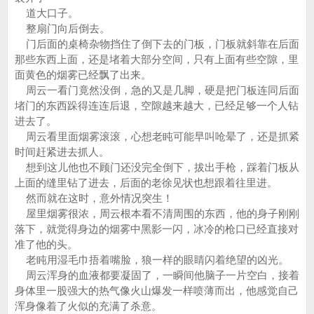
道大口子。
整扇门向后倒去。
门后面的桌椅杂物挡住了倒下去的门板，门板就斜靠在后面
那些东西上面，还是堵着大部分空间，只有上面有些空隙，里
面黄色的烟雾已经飘了出来。
周云一看门竟然没倒，急的又是几脚，硬是把门板连同后面
堵门的东西跺得连连后退，空隙越来越大，已经足够一个人钻
进去了。
周云看里面烟雾滚滚，心想老盹可能早叫呛晕了，还是抓紧
时间赶紧进去抓人。
想到这儿他也不顾门还没完全倒下，拔出手枪，踩着门板从
上面的缝里钻了进去，后面的老徐见状也想跟着往里进。
然而就在这时，意外情况突生！
屋里烟雾很浓，周云根本看不清周围的东西，他的身子刚刚
落下，就觉得身边的烟雾中黑影一闪，冰冷的枪口已经直接对
准了他的头。
老盹用湿毛巾捂着嘴脸，狼一样的眼睛闪着绝望的凶光。
周云浑身的血液都要凝固了，一瞬间他脑子一片空白，接着
身体里一股强大的热气像火山爆发一样喷薄而出，他感觉自己
浑身像着了火似的充满了杀意。