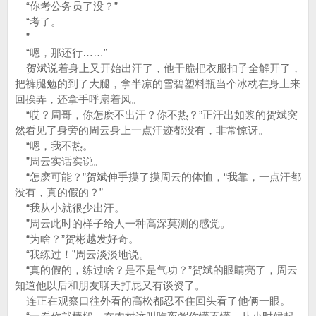
“你考公务员了没？”
“考了。
”
“嗯，那还行……”
贺斌说着身上又开始出汗了，他干脆把衣服扣子全解开了，
把裤腿勉的到了大腿，拿半凉的雪碧塑料瓶当个冰枕在身上来
回挨弄，还拿手呼扇着风。
“哎？周哥，你怎麽不出汗？你不热？”正汗出如浆的贺斌突
然看见了身旁的周云身上一点汗迹都没有，非常惊讶。
“嗯，我不热。
”周云实话实说。
“怎麽可能？”贺斌伸手摸了摸周云的体恤，“我靠，一点汗都
没有，真的假的？”
“我从小就很少出汗。
”周云此时的样子给人一种高深莫测的感觉。
“为啥？”贺彬越发好奇。
“我练过！”周云淡淡地说。
“真的假的，练过啥？是不是气功？”贺斌的眼睛亮了，周云
知道他以后和朋友聊天打屁又有谈资了。
连正在观察口往外看的高松都忍不住回头看了他俩一眼。