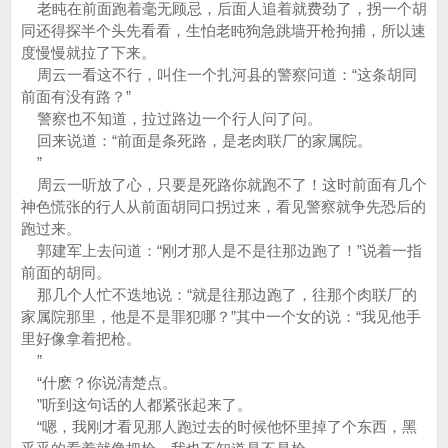
老盹在前面跑着毫无顾忌，后面人追着就费劲了，拐一个胡
同还得探半个头先看看，生怕老盹狗急跳墙开枪拘捕，所以速
度慢慢就拉了下来。
周云一看这不行，叫住一个扎河县的警察问道：“这条胡同
前面有没有路？”
警察也不知道，拉过路边一个行人问了问。
回来说道：“前面是条死路，是老肉联厂的家属院。
”
周云一听放了心，只要是死路你就跑不了！这时前面有几个
神色慌张的行人从前面胡同口拐过来，看见警察就争先恐后的
跑过来。
郭建军上去问道：“刚才那人是不是往那边跑了！”说着一指
前面的胡同。
那几个人忙不迭地说：“就是往那边跑了，往那个肉联厂的
家属院那里，他是不是罪犯哪？”其中一个女的说：“我见他手
里好像拿着把枪。
”
“什麽？你说清楚点。
”听到这句话的人都紧张起来了。
“嗯，我刚才看见那人跑过去的时候他怀里掉了个东西，黑