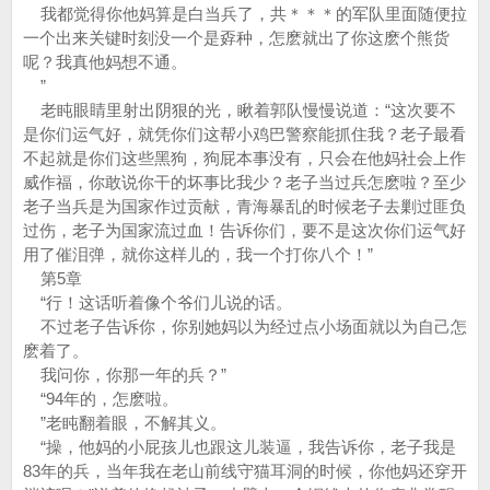
我都觉得你他妈算是白当兵了，共＊＊＊的军队里面随便拉
一个出来关键时刻没一个是孬种，怎麽就出了你这麽个熊货
呢？我真他妈想不通。
”
老盹眼睛里射出阴狠的光，瞅着郭队慢慢说道：“这次要不
是你们运气好，就凭你们这帮小鸡巴警察能抓住我？老子最看
不起就是你们这些黑狗，狗屁本事没有，只会在他妈社会上作
威作福，你敢说你干的坏事比我少？老子当过兵怎麽啦？至少
老子当兵是为国家作过贡献，青海暴乱的时候老子去剿过匪负
过伤，老子为国家流过血！告诉你们，要不是这次你们运气好
用了催泪弹，就你这样儿的，我一个打你八个！”
第5章
“行！这话听着像个爷们儿说的话。
不过老子告诉你，你别她妈以为经过点小场面就以为自己怎
麽着了。
我问你，你那一年的兵？”
“94年的，怎麽啦。
”老盹翻着眼，不解其义。
“操，他妈的小屁孩儿也跟这儿装逼，我告诉你，老子我是
83年的兵，当年我在老山前线守猫耳洞的时候，你他妈还穿开