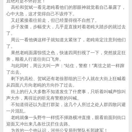
且绝对是不怀好意！
高松和贺斌一看见老盹看他们的那眼神就觉着自己暴露了，
心中大急，这才觉得自己不该停下。
又赶紧接着往前走，但已经显得很不自然了。
步子发僵，步幅变大，几乎是直接对着老盹大踏步的就过去
了。
周云一看他俩这样子就知道太紧张了，老盹肯定注意到他们
了。
果然老盹面露惊慌之色，快速四周扫视了一下，突然拔足狂
奔，顺着人行道往街口飞奔。
与此同时，周云大叫一声：“站住，警察！”离弦之箭一样蹿
了出去。
剩下的高松、贺斌还有老徐那组的三个人就在大街上狂喊着
从四面八方向老盹的方向扑了过去。
街上的行人大多数不知道发生了什麽事，只听着叫喊声惊叫
声大作，离得近的听见有警察的叫喊。
不知道得还以为是打群架，这几个人所过之处人群四散闪避
一片混乱。
老盹就像一头野牛一样慌不择路横冲直撞，眼看前面到街口
迎面又冲出来几条壮汉拦住去路。
为首的一个他认识，河州公安局刑警队长郭建军！