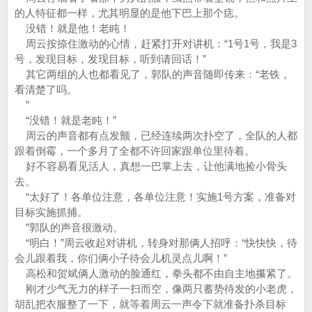
的人特征都一样，尤其明显的是他下巴上那个痣。
没错！就是他！老盹！
周云按捺住激动的心情，赶紧打开对讲机：“1号1号，我是3
号，发现目标，发现目标，听到请回话！”
其它两组的人也都看见了，郭队的声音随即传来：“老铁，
看清楚了吗。
”
“没错！就是老盹！”
周云的声音都有点发颤，已经连续两次扑空了，全队的人都
跟着倒霉，一个多月了全都不许回家跟单位里待着。
好不容易看见活人，真想一巴掌上去，让他满地捡小骨头
去。
“太好了！各单位注意，各单位注意！实施1号方案，准备对
目标实施抓捕。
”郭队的声音很激动。
“明白！”周云收起对讲机，转身对那俩人招呼：“快快快，待
会儿跟着我，你们俩小子待会儿机灵点儿啊！”
高松和贺斌俩人激动的脸通红，拳头都不由自主地攥紧了。
刚才少气无力的样子一扫而空，像两只蓄势待发的小老虎，
胡乱把衣服整了一下，就等着周云一声令下就准备扑杀目标