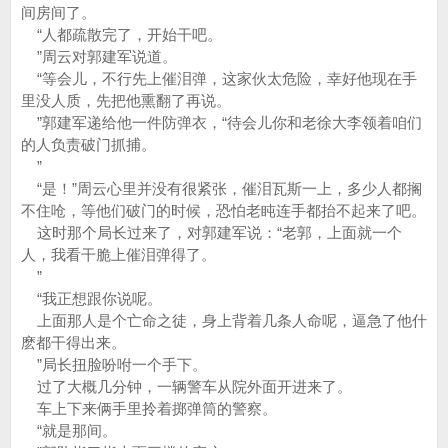
间房间了。
“人都疏散完了，开始干吧。
”周云对郭建军说道。
“等会儿，不行先上催泪弹，这家伙太危险，幸好他现在手
里没人质，先把他熏翻了再说。
”郭建军递给他一件防弹衣，“待会儿你和老徐大李领着咱们
的人负责破门抓捕。
”
“是！”周云心里并没有很紧张，催泪瓦斯一上，多少人都搁
不住呛，等他们破门的时候，恐怕老盹连手都抬不起来了吧。
这时那个局长过来了，对郭建军说：“老郭，上面就一个
人，我看干脆上催泪弹得了。
”
“我正想跟你说呢。
上面那人是个亡命之徒，身上背着几条人命呢，逼急了他什
麽都干得出来。
”局长扭脸吩咐一个手下。
过了大概几分钟，一辆警车从院外面开进来了。
车上下来俩手里拎着掷弹筒的警察。
“就是那间。