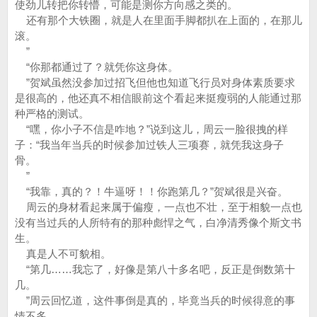
使劲儿转把你转懵，可能是测你方向感之类的。
还有那个大铁圈，就是人在里面手脚都扒在上面的，在那儿
滚。
”
“你那都通过了？就凭你这身体。
”贺斌虽然没参加过招飞但他也知道飞行员对身体素质要求
是很高的，他还真不相信眼前这个看起来挺瘦弱的人能通过那
种严格的测试。
“嘿，你小子不信是咋地？”说到这儿，周云一脸很拽的样
子：“我当年当兵的时候参加过铁人三项赛，就凭我这身子
骨。
”
“我靠，真的？！牛逼呀！！你跑第几？”贺斌很是兴奋。
周云的身材看起来属于偏瘦，一点也不壮，至于相貌一点也
没有当过兵的人所特有的那种彪悍之气，白净清秀像个斯文书
生。
真是人不可貌相。
“第几……我忘了，好像是第八十多名吧，反正是倒数第十
几。
”周云回忆道，这件事倒是真的，毕竟当兵的时候得意的事
情不多。