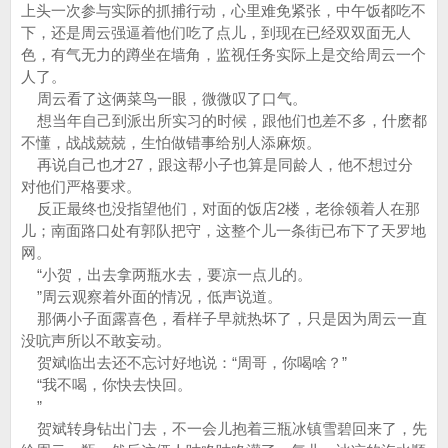
上头一次参与实际的抓捕行动，心里难免紧张，中午饭都吃不
下，还是周云强逼着他们吃了点儿，到现在已经双双面无人
色，有气无力的蹲坐在墙角，监视任务实际上是交给周云一个
人了。
周云看了这俩菜鸟一眼，微微叹了口气。
想当年自己到派出所实习的时候，跟他们也差不多，什麽都
不懂，战战兢兢，生怕做错事给别人添麻烦。
再说自己也才27，跟这帮小子也算是同龄人，他不想过分
对他们严格要求。
反正最终也没指望他们，对面的饭店2楼，老徐领着人在那
儿；南面路口处有郭队把守，这整个儿一条街已布下了天罗地
网。
“小贺，出去拿两瓶水去，要凉一点儿的。
”周云观察着外面的情况，低声说道。
那俩小子面露喜色，看样子早就热坏了，只是因为周云一直
没吭声所以不敢妄动。
贺斌临出去还不忘讨好地说：“周哥，你喝啥？”
“我不喝，你快去快回。
”
贺斌转身钻出门去，不一会儿抱着三瓶冰镇雪碧回来了，先