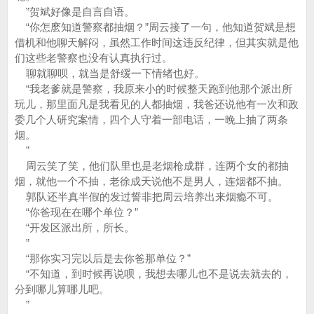
”贺斌好像是自言自语。
“你怎麽知道警察都抽烟？”周云接了一句，他知道贺斌是想
借机和他聊天解闷，虽然工作时间这违反纪律，但其实就是他
们这些老警察也没有认真执行过。
聊就聊呗，就当是舒缓一下情绪也好。
“我老爹就是警察，我原来小的时候整天跑到他那个派出所
玩儿，那里面凡是我看见的人都抽烟，我爸还说他有一次和政
委几个人研究案情，四个人守着一部电话，一晚上抽了两条
烟。
”
周云笑了笑，他们队里也是老烟枪成群，连两个女的都抽
烟，就他一个不抽，老徐成天说他不是男人，连烟都不抽。
郭队还半真半假的发过誓非把周云培养出来烟瘾不可。
“你爸现在在哪个单位？”
“开发区派出所，所长。
”
“那你实习完以后是去你爸那单位？”
“不知道，到时候再说呗，我想去哪儿也不是说去就去的，
分到哪儿算哪儿吧。
”