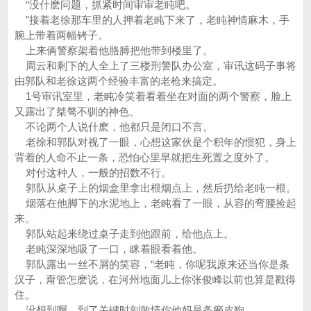
“没什麽问题，抓紧时间审审老盹吧。
”接着老徐那车里的人押着老盹下来了，老盹神情麻木，手
腕上带着两幅铐子。
上来俩警察架着他胳膊把他带到楼里了。
周云和剩下的人全上了三楼刑警队办公室，审讯这码子事将
由郭队和老徐这两个经验丰富的老枪来搞定。
1号审讯室里，老盹冷笑着看着坐在对面的两个警察，脸上
又露出了桀骜不驯的神色。
不论两个人说什麽，他都只是闭口不言。
老徐和郭队对视了一眼，心想这家伙是个积年的惯犯，身上
背着的人命不止一条，恐怕心里早就把生死置之度外了。
对付这种人，一般的招数不行。
郭队从桌子上的烟盒里拿出根烟点上，然后扔给老盹一根。
烟落在他脚下的水泥地上，老盹看了一眼，从容的弯腰捡起
来。
郭队站起来绕过桌子走到他跟前，给他点上。
老盹深深地吸了一口，眯着眼看着他。
郭队露出一丝不屑的笑容，“老盹，你呢我原来还当你是条
汉子，甭管怎麽说，在河州地面儿上你张俊峰以前也算是戳得
住。
没想到啊，到了关键时刻敢情你他妈是条癞皮狗。