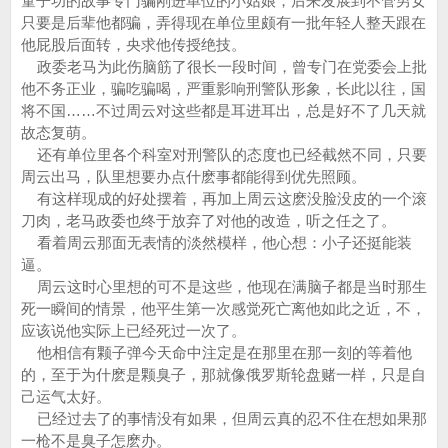
童子功的故事专门骗刚进单位的小姑娘，后来发展到不管男女
只要是后辈他都骗，弄得现在单位里颇有一批年轻人整天跟在
他屁股后面转，央求他传授绝技。
政委老马为此伤脑筋了很长一段时间，曾专门在党委会上批
他不务正业，骗吃骗喝，严重影响刑警队形象，长此以往，国
将不国……不过周云对这些都是耳进耳出，总是好不了几天就
故态复萌。
还有单位里各个科室对刑警队的态度也已经截然不同，只要
周云出马，队里想要办点什麽事都能得到优先照顾。
有这样现成的好处摆着，再加上周云这麽没脸没皮的一个滚
刀肉，老马政委也终于放弃了对他的改造，听之任之了。
看着周云那面无表情的淡然模样，他心想：小子还挺能装
逼。
周云这时心里想的可不是这些，他现在满脑子都是当时那生
死一瞬间的情景，他平生第一次感觉死亡离他如此之近，不，
应该说他实际上已经死过一次了。
他相信有颗子弹今天命中注定是在那里在那一刻的等着他
的，至于为什麽是颗臭子，那就像俄罗斯轮盘赌一样，只是自
己运气太好。
已经过去了的事情没有如果，但周云真的忍不住在想如果那
一枪不是臭子怎麽办。