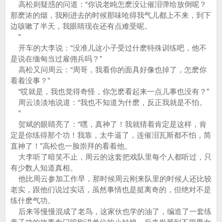
高松则疑惑的问道：“你说老盹怎麽没让催泪弹给放倒呢？
那麽浓的烟，我刚进去的时候那味呛得我气儿都上不来，到下
边咳嗽了半天，我眼睛现在还有点难受呢。
”
开车的大李说：“没准儿这小子受过什麽特殊训练吧，他不
是说在缅甸当过雇佣兵吗？”
高松又问周云：“周哥，我看你的面具好像也掉了，怎麽你
看着没事？”
“哎就是，我也觉得奇怪，你怎麽看起来一点儿事也没有？”
周云淡淡地说道：“我也不知道为什麽，反正我就是不怕。
”
贺斌的眼睛亮了：“嘿，真神了！我就猜着肯定是这样，肯
定是你练得那个功！我靠，太牛逼了，连催泪瓦斯都不怕，简
直神了！”高松也一脸崇拜的看着他。
大李听了暗笑不止，周云的这套把戏队里每个人都听过，只
有少数人知道真相。
他比周云参加工作早，那时候周云刚来队里的时候人还比较
老实，跟他们说过实话，虽然事情也是挺离奇的，但绝对不是
练什麽气功。
后来等慢慢混成了老鸟，这家伙也学的油了，编造了一套练