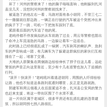
坏了！河州的警察来了！他的脑子嗡嗡直响，他刚躲到扎河
县没几天，没想到河州的警察就找来了。
被逼急了的他左右一看，马路对面有条小胡同，不管三七二
十一撒腿就往那边跑，一辆正在行驶的汽车被这个突然冲出来
的疯子下了一跳，司机一下把煞车踩到了底。
紧跟着后面的汽车追了他的尾。
老盹停都不停发疯似的从车前跑了过去，周云等警察也豁出
了命冲上车流湍急的马路，一边躲让着车一边追击。
此时路上已经彻底乱成了一锅粥，汽车刺耳的喇叭声、急刹
车的声音响成一团，有几辆车为了躲避这群疯狂的家伙们互相
撞在了一起，堵塞了交通。
大堆的人群聚集在两侧路边纷纷伸长了脖子往这儿看，远处
警笛的声音正向这里靠近，至少有十几名巡警也加入了追捕的
行列。
“滚开！快滚开！”老盹吼叫着逃进胡同，周围的人吓得纷纷
让路，他也不知道这条路到底通到哪里，反正是见路就跑。
郭建军和周云领着人在后面紧追不舍，扎河县公安局的警力
也赶来支援，将这一带街区围了个水泄不通。
这一片街区属于老城区，很多平房还有乱搭乱建的违章建
筑，所以胡同拐七拐八路很乱。