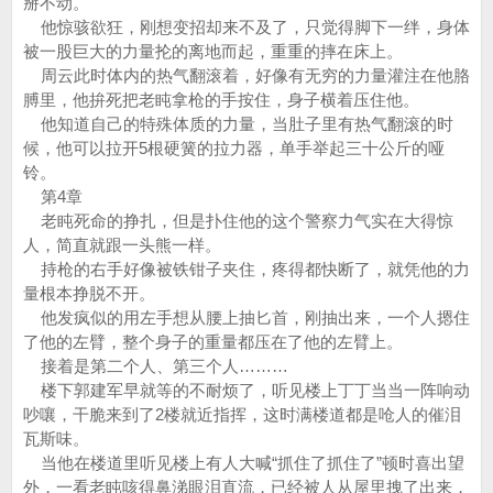
掰不动。
他惊骇欲狂，刚想变招却来不及了，只觉得脚下一绊，身体
被一股巨大的力量抡的离地而起，重重的摔在床上。
周云此时体内的热气翻滚着，好像有无穷的力量灌注在他胳
膊里，他拚死把老盹拿枪的手按住，身子横着压住他。
他知道自己的特殊体质的力量，当肚子里有热气翻滚的时
候，他可以拉开5根硬簧的拉力器，单手举起三十公斤的哑
铃。
第4章
老盹死命的挣扎，但是扑住他的这个警察力气实在大得惊
人，简直就跟一头熊一样。
持枪的右手好像被铁钳子夹住，疼得都快断了，就凭他的力
量根本挣脱不开。
他发疯似的用左手想从腰上抽匕首，刚抽出来，一个人摁住
了他的左臂，整个身子的重量都压在了他的左臂上。
接着是第二个人、第三个人………
楼下郭建军早就等的不耐烦了，听见楼上丁丁当当一阵响动
吵嚷，干脆来到了2楼就近指挥，这时满楼道都是呛人的催泪
瓦斯味。
当他在楼道里听见楼上有人大喊“抓住了抓住了”顿时喜出望
外，一看老盹咳得鼻涕眼泪直流，已经被人从屋里拽了出来，