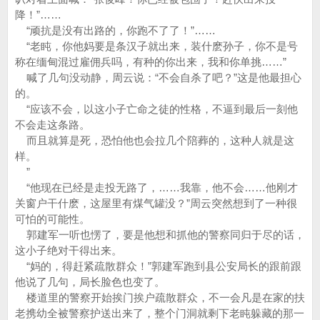
降！”……
“顽抗是没有出路的，你跑不了了！”……
“老盹，你他妈要是条汉子就出来，装什麽孙子，你不是号
称在缅甸混过雇佣兵吗，有种的你出来，我和你单挑……”
喊了几句没动静，周云说：“不会自杀了吧？”这是他最担心
的。
“应该不会，以这小子亡命之徒的性格，不逼到最后一刻他
不会走这条路。
而且就算是死，恐怕他也会拉几个陪葬的，这种人就是这
样。
”
“他现在已经是走投无路了，……我靠，他不会……他刚才
关窗户干什麽，这屋里有煤气罐没？”周云突然想到了一种很
可怕的可能性。
郭建军一听也愣了，要是他想和抓他的警察同归于尽的话，
这小子绝对干得出来。
“妈的，得赶紧疏散群众！”郭建军跑到县公安局长的跟前跟
他说了几句，局长脸色也变了。
楼道里的警察开始挨门挨户疏散群众，不一会凡是在家的扶
老携幼全被警察护送出来了，整个门洞就剩下老盹躲藏的那一