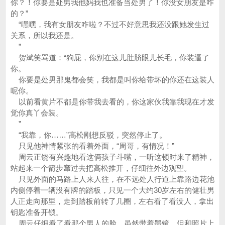
你？！你要是处男我他妈我也准备当处男了！你没女朋友是咋
的？”
“嘿嘿，我有女朋友咋啦？不过不好意思我还没跟她发生过
关系，所以我还是。
”
贺斌笑骂道：“狗屁，你别在这儿肚脐眼儿长毛，你装逼了
你。
你要是处男那鬼都会笑，我都是叫你给带坏的你还在这装人
呢你。
以前看黄片不都是你带我去看的，你这家伙我靠我现在才发
觉你真丫会装。
”
“我靠，你……”高松刚想反驳，突然停止了。
只见他神情紧张的看着外面，“周哥，有情况！”
周云正饶有兴趣地看这俩孩子斗嘴，一听这顿时来了精神，
站起来一个箭步窜过去把高松推开，仔细往外边观望。
只见外面的马路上人来人往，在不远处人行道上靠路边花池
内侧停着一辆没有牌的踏板，只见一个大约30岁左右的健壮男
人正走向那里，走到踏板前转了几圈，左右看了看没人，拿出
钥匙准备开锁。
周云仔细看了看那个男人的脸，虽然带着墨镜，但和照片上