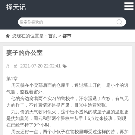
择天记
您现在的位置是：
首页
>
都市
妻子的办公室
2021-07-20 22:02:41
第1章
周云躲在小卖部后面的仓库里，透过墙上开的一扇小小的透
气窗，监视着窗外。
他的旁边窝着两个实习的警校生，汗水湿透了衣衫，有气无
力的样子，不过表情还是挺严肃，目光中透着紧张。
九月份的天气骄阳似火，这个密不透风的破屋子里的温度更
是犹如蒸笼，周云和那两个警校生从早上5点过来接班，到现
在已经坚持了9个小时。
周云还好一点，两个小伙子在警校里哪受过这样的苦，再加