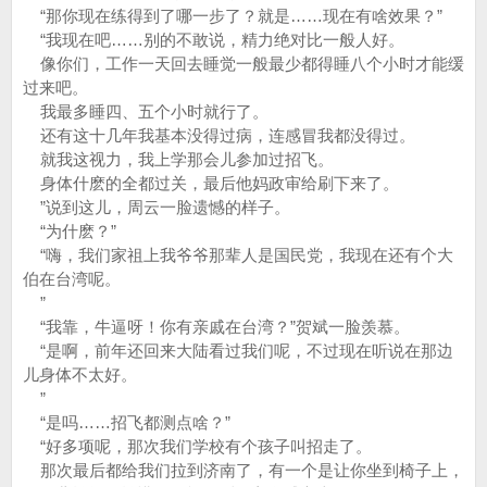
“那你现在练得到了哪一步了？就是……现在有啥效果？”
“我现在吧……别的不敢说，精力绝对比一般人好。
像你们，工作一天回去睡觉一般最少都得睡八个小时才能缓
过来吧。
我最多睡四、五个小时就行了。
还有这十几年我基本没得过病，连感冒我都没得过。
就我这视力，我上学那会儿参加过招飞。
身体什麽的全都过关，最后他妈政审给刷下来了。
”说到这儿，周云一脸遗憾的样子。
“为什麽？”
“嗨，我们家祖上我爷爷那辈人是国民党，我现在还有个大
伯在台湾呢。
”
“我靠，牛逼呀！你有亲戚在台湾？”贺斌一脸羡慕。
“是啊，前年还回来大陆看过我们呢，不过现在听说在那边
儿身体不太好。
”
“是吗……招飞都测点啥？”
“好多项呢，那次我们学校有个孩子叫招走了。
那次最后都给我们拉到济南了，有一个是让你坐到椅子上，