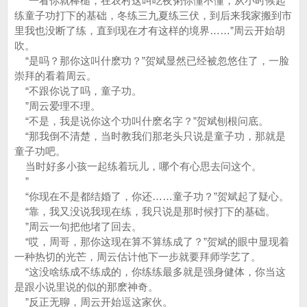
“一看你就棒槌，在农村这叫吃夜粥你懂不懂，从小时候起
练童子功打下的基础，冬练三九夏练三伏，到后来我家搬到市
里我也没断了练，直到现在才有这样的境界……”周云开始胡
吹。
“是吗？那你这叫什麽功？”贺斌显然已经被忽悠住了，一脸
崇拜的看着周云。
“不跟你说了吗，童子功。
”周云爱理不理。
“不是，我是说你这个功叫什麽名字？”贺斌刨根问底。
“那我倒不清楚，当时教我们那老头只说是童子功，那就是
童子功吧。
当时好多小孩一起练着玩儿，哪个有心思去问这个。
”
“你现在不是都结婚了，你还……童子功？”贺斌起了疑心。
“靠，我又没说我现在练，我只说是那时候打下的基础。
”周云一句把他堵了回去。
“哎，周哥，那你这现在算不算练成了？”贺斌的眼中显现着
一种热切的光芒，周云估计他下一步就要拜师学艺了。
“这没啥练成不练成的，你练练最多就是强身健体，你当这
是跟小说里说的似的那麽神奇。
”反正无聊，周云开始逗这家伙。