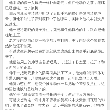
他本能的像一头疯虎一样扑向老盹，但在他动作之前，老盹
已经狠狠扣动了扳机！
周云的耳朵里清楚地听到了五四手枪的撞针击发的清脆声
音，但他不知道子弹到底打中了他哪里，实际上他根本就没反
应过来。
他一把将老盹的身子扑住，死死攥住他持枪的手，狠命把他
往地上压。
老盹没想到自己这一枪竟然没有打响，更没想到这个警察竟
然比他还不怕死。
不过这生死关头曾在野战部队里磨练出来的身手到底是显出
来了。
他借着周云的冲劲连着后退几步，退进了卧室里，拉开了和
后面的人的距离。
伸手一把周云脸上的防毒面具扒了下来，他知道催泪气体对
普通人的作用，只要能制服这个警察，还可以拿他当人质。
他努力憋住气，想使个擒拿动作一举把这个警察反扭住，这
种招数他以前是练熟了的。
他的手也拼命握着周云持枪的手腕，使劲往反方向掰。
可是没想到这个看来并不强壮的警察根本没受催泪瓦斯的影
响，竟像个铁金刚一样力道十足，手腕硬的就像石头，他根本