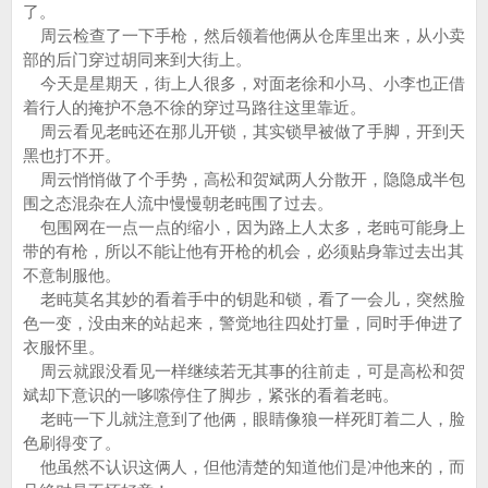
了。
周云检查了一下手枪，然后领着他俩从仓库里出来，从小卖
部的后门穿过胡同来到大街上。
今天是星期天，街上人很多，对面老徐和小马、小李也正借
着行人的掩护不急不徐的穿过马路往这里靠近。
周云看见老盹还在那儿开锁，其实锁早被做了手脚，开到天
黑也打不开。
周云悄悄做了个手势，高松和贺斌两人分散开，隐隐成半包
围之态混杂在人流中慢慢朝老盹围了过去。
包围网在一点一点的缩小，因为路上人太多，老盹可能身上
带的有枪，所以不能让他有开枪的机会，必须贴身靠过去出其
不意制服他。
老盹莫名其妙的看着手中的钥匙和锁，看了一会儿，突然脸
色一变，没由来的站起来，警觉地往四处打量，同时手伸进了
衣服怀里。
周云就跟没看见一样继续若无其事的往前走，可是高松和贺
斌却下意识的一哆嗦停住了脚步，紧张的看着老盹。
老盹一下儿就注意到了他俩，眼睛像狼一样死盯着二人，脸
色刷得变了。
他虽然不认识这俩人，但他清楚的知道他们是冲他来的，而