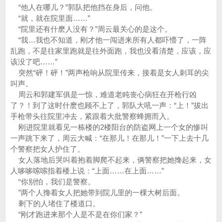
“他人在哪儿？”郭队把他挡在身后，问他。
“就，就在院里面……”
“院里还有什麽人没有？”周云最关心的是这个。
“我…我也不知道，刚才他一闯进来所有人都吓懵了，一阵
乱跑，不是往家里跑就是往外面跑，我也没看清楚，应该，应
该没了吧……”
突然“砰！砰！”两声枪响从院里传来，接着是女人刺耳的尖
叫声。
周云和郭建军俱是一惊，难道老盹丧心病狂在开枪行凶
了？！到了这时什麽也顾不上了，郭队大吼一声：“上！”拔出
手枪带头往院里冲去，紧跟着大批警察蜂拥而入。
刚进院里就看见一栋楼的2楼阳台的防盗网上一个女的惨叫
一声跳下来了，周云大喊：“在那儿！在那儿！”一下上去十几
个警察把女人护住了。
女人落地后哭叫着抱着脚爬不起来，俩警察把她搀起来，女
人哆哆嗦嗦指着楼上说：“上面……在上面……”
“你别怕，我们是警察。
”两个人搀着女人把她带到院儿里的一棵大树后面。
剩下的人堵住了楼道口。
“刚才跑进来那个人是不是在你们家？”