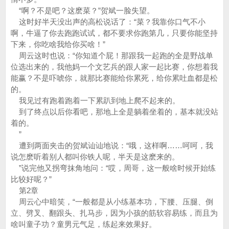
“啊？不是吧？这麽菜？”贺斌一脸失望。
这时好半天没出声的高松说话了：“菜？我靠你口气不小
啊，牛逼了你去跑跑试试，都不要求你跑第几，只要你能坚持
下来，你吃啥我给你买啥！”
周云这时也说：“你知道个屁！那跟我一起跑的全是野战单
位选出来的，我他妈一个文艺兵的跟人家一起比赛，你想着我
能赢？不是吓唬你，就那比赛能给你累死，给你累吐血都是松
的。
我见过有跑着跑着一下累趴到地上爬不起来的。
到了终点以后你看吧，那地上全是躺着坐着的，基本就没站
着的。
”
遭到两面夹击的贺斌讪讪地说：“哦，这样啊……呵呵，我
说怎麽听着别人都叫你铁人呢，半天是这麽来的。
”说完他又拐弯抹角地问：“哎，周哥，这一般啥时候开始练
比较好呢？”
第2章
周云心中暗笑，“一般都是从小练基本功，下腰、压腿、倒
立、劈叉、翻跟头、扎马步，因为小孩的筋软容易练，而且为
啥叫童子功？童男元气足，练起来效果好。