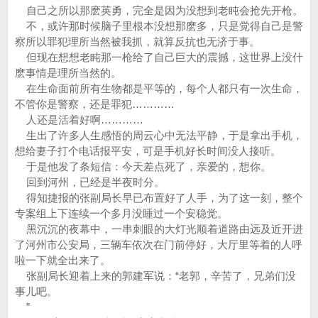
自己之所以那麽英勇，完全是因为没想到老盹会抢先开枪。
不，或许那时候脑子里根本没想那麽多，只是觉得自己是警
察所以罪犯理所当然被我抓，就算反抗也无济于事。
但现在想想老盹那一枪给了自己巨大的震撼，这世界上没什
麽事情是理所当然的。
在生命面前所有生物都是平等的，每个人都只有一次生命，
不管你是警察，还是罪犯…………
人还是活着好啊…………
生出了许多人生感悟的周云心中无法平静，于是拿出手机，
想给妻子打个电话报平安，可是手机好长时间没人接听。
于是他发了条短信：今天差点死了，亲爱的，想你。
回到河州，已经是半夜时分。
得知捷报的张副局长早已布置好了人手，为了这一刻，整个
专案组上下连续一个多月没睡过一个安稳觉。
黑沉沉的夜幕中，一串刺眼的大灯光顺着道路由远及近开进
了河州市公安局，三辆车依次在门前停好，大厅里等着的人呼
啦一下就全出来了。
张副局长迎着上来的郭建军说：“老郭，辛苦了，兄弟们没
事儿吧。
”