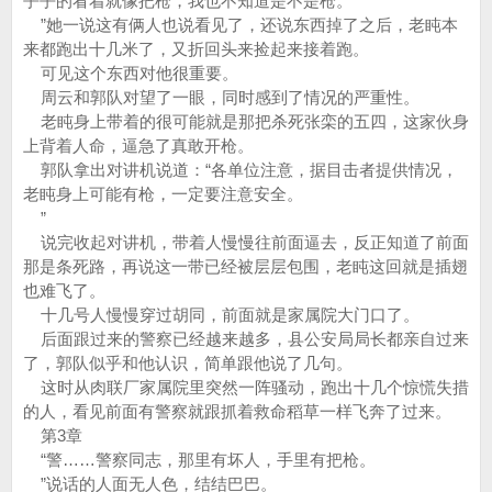
乎乎的看着就像把枪，我也不知道是不是枪。
”她一说这有俩人也说看见了，还说东西掉了之后，老盹本
来都跑出十几米了，又折回头来捡起来接着跑。
可见这个东西对他很重要。
周云和郭队对望了一眼，同时感到了情况的严重性。
老盹身上带着的很可能就是那把杀死张栾的五四，这家伙身
上背着人命，逼急了真敢开枪。
郭队拿出对讲机说道：“各单位注意，据目击者提供情况，
老盹身上可能有枪，一定要注意安全。
”
说完收起对讲机，带着人慢慢往前面逼去，反正知道了前面
那是条死路，再说这一带已经被层层包围，老盹这回就是插翅
也难飞了。
十几号人慢慢穿过胡同，前面就是家属院大门口了。
后面跟过来的警察已经越来越多，县公安局局长都亲自过来
了，郭队似乎和他认识，简单跟他说了几句。
这时从肉联厂家属院里突然一阵骚动，跑出十几个惊慌失措
的人，看见前面有警察就跟抓着救命稻草一样飞奔了过来。
第3章
“警……警察同志，那里有坏人，手里有把枪。
”说话的人面无人色，结结巴巴。