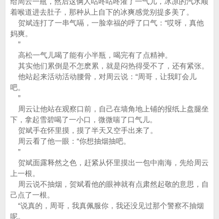
给周云一瓶，然后这俩人咕咚咕咚灌了一气儿，冰凉的汽水顺
着喉道进去肚子，那种从上自下的冰爽感觉别提多美了。
贺斌连打了一串气嗝，一脸幸福的呼了口气：“哎呀，真他
妈爽。
”
高松一气儿喝了能有小半瓶，喝完有了点精神。
其实他们累倒是不怎麽累，就是闷热得受不了，还有紧张。
他站起来活动活动腰骨，对周云说：“周哥，让我盯会儿
吧。
”
周云让他站在观察口前，自己在墙角地上铺的报纸上盘腿坐
下，拿起雪碧喝了一小口，微微喘了口气儿。
贺斌手在怀里摸，摸了半天又空手出来了。
周云看了他一眼：“你想抽烟抽吧。
”
贺斌面露释然之色，赶紧从怀里摸出一包中南海，先给周云
上一根。
周云说不抽烟，贺斌看他的眼神就有点肃然起敬的意思，自
己点了一根。
“说真的，周哥，我真佩服你，我还没见过那个警察不抽烟
呢。