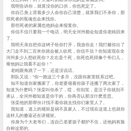
我明告诉你，就算没你的口供，你也死定了。
你自己身上背着多少人命你自己清楚，就算我们不杀你，那
些死者的冤魂也会来找你。
那些死者的家属也他妈会来报复你。
你信不信只要我一个电话，明天全河州都会知道你老盹回来
了。
我明天亲自把你这铐子给你打开，我放你走！我打赌你出了
大门走不到二百米你就会被人砍死，你信不信？你知道现在全
河州多少人想砍死你？左右是个死，你死也死得像个爷们儿，
甭他妈让我看不起你！”
老盹眼角跳了一下，还是没说话。
郭队又说：“你一跑这三个多月，没跟你家里联系过吧。
知不知道你家搬家了，你老婆领着你孩子连搬了两次家了，
知道为什麽吗？张栾叫你杀了，哎，你别笑，是汉子你就别不
承认，全河州都知道是你干的，你再否认那没什麽意思。
张栾他的那帮伙计找不着你就去找你们家里人了。
我知道，道上的规矩是祸不及家人，不过现在这道上也就你
这样儿的傻逼还在讲规矩。
你身为个大老爷们，连自己老婆孩子都护不住，还他妈有脸
自称这那的。