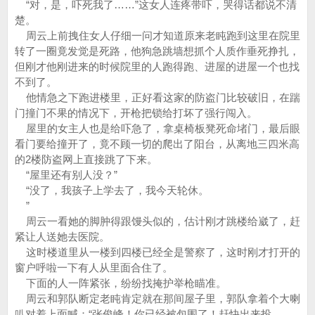
“对，是，吓死我了……”这女人连疼带吓，哭得话都说不清
楚。
周云上前拽住女人仔细一问才知道原来老盹跑到这里在院里
转了一圈竟发觉是死路，他狗急跳墙想抓个人质作垂死挣扎，
但刚才他刚进来的时候院里的人跑得跑、进屋的进屋一个也找
不到了。
他情急之下跑进楼里，正好看这家的防盗门比较破旧，在踹
门撞门不果的情况下，开枪把锁给打坏了强行闯入。
屋里的女主人也是给吓急了，拿桌椅板凳死命堵门，最后眼
看门要给撞开了，竟不顾一切的爬出了阳台，从离地三四米高
的2楼防盗网上直接跳了下来。
“屋里还有别人没？”
“没了，我孩子上学去了，我今天轮休。
”
周云一看她的脚肿得跟馒头似的，估计刚才跳楼给崴了，赶
紧让人送她去医院。
这时楼道里从一楼到四楼已经全是警察了，这时刚才打开的
窗户呼啦一下有人从里面合住了。
下面的人一阵紧张，纷纷找掩护举枪瞄准。
周云和郭队断定老盹肯定就在那间屋子里，郭队拿着个大喇
叭对着上面喊：“张俊峰！你已经被包围了！赶快出来投