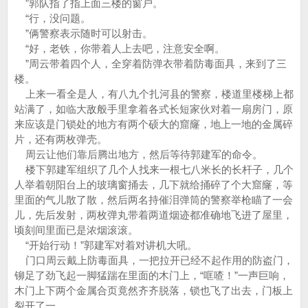
”郭队指了指上面三楼的窗户。
“行，没问题。
”俩警察表示随时可以射击。
“好，老铁，你带着人上去吧，注意安全啊。
”周云带着四个人，全穿着防弹衣带着防毒面具，来到了三
楼。
上来一看全是人，有八九个扎河县的警察，楼道里楼梯上都
站满了，如临大敌般手里拿着各式长短家伙对着一扇房门，原
来应该是门锁处的地方有两个硕大的窟窿，地上一地的金属碎
片，还有两枚弹壳。
周云让他们靠后腾出地方，然后等待郭建军的命令。
楼下郭建军组织了几个人找来一根七八米长的长杆子，几个
人举着朝阳台上的玻璃窗捅去，几下就给捅碎了个大窟窿，等
里面的气儿散了散，然后两名持催泪弹筒的警察举枪瞄了一会
儿，先后发射，两枚弹丸带着两道烟迹都准确地飞进了屋里，
顷刻间里面已是浓烟滚滚。
“开始行动！”郭建军对着对讲机大吼。
门口周云戴上防毒面具，一把拉开已经不起作用的防盗门，
铆足了劲飞起一脚猛踹在里面的木门上，“哐喳！”一声巨响，
木门上下两个金属合页竟然齐齐脱落，锁也飞了出去，门板上
裂开了一