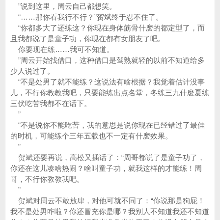
”说到这里，周云自己都想笑。
“……那你看我行不行？”贺斌终于忍不住了。
“你都多大了还练这？你现在身体筋骨什麽的都定型了，而
且我都说了是童子功，你现在都有女朋友了吧。
你要现在练……我可不知道。
”周云开始找借口，这种借口是驾熟就轻的以前不知道给多
少人说过了。
“不是处男了就不能练？这说法有啥根据？我觉着估计没事
儿，不行你教教我吧，只要能练出点名堂，冬练三九什麽夏练
三伏吃苦我都不在话下。
”
“不是说你不能吃苦，我的意思是说你现在已经错过了最佳
的时机，可能练个三年五载也不一定有什麽效果。
”
贺斌还要再说，高松又插话了：“周哥都说了是童子功了，
你还在这儿凑啥热闹？啥叫童子功，就我这样的才能练！周
哥，不行你教教我吧。
”
贺斌对周云不敢放肆，对他可就不同了：“你说那是狗屁！
我不是处男咋啦？你还冒充你是哪？我别人不知道我还不知道